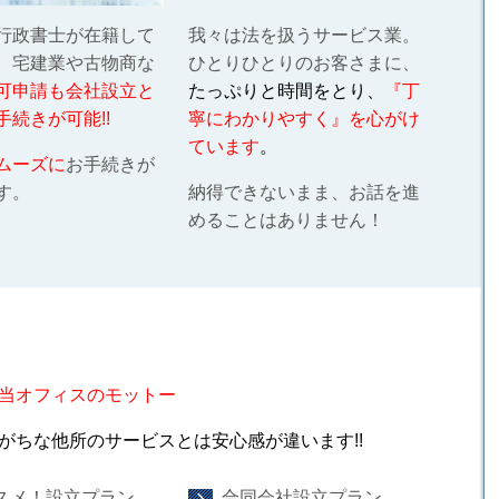
行政書士が在籍して
我々は法を扱うサービス業。
、宅建業や古物商な
ひとりひとりのお客さまに、
可申請も会社設立と
たっぷりと時間をとり、
『丁
手続きが可能!!
寧にわかりやすく』を心がけ
ています
。
ムーズに
お手続きが
す。
納得できないまま、お話を進
めることはありません！
当オフィスのモットー
がちな他所のサービスとは安心感が違います!!
スメ！設立プラン
合同会社設立プラン