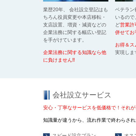
業歴20年、 会社設立登記はも
ベテラン
ちろん役員変更や本店移転・
いるので
支店設置、増資・減資などの
ど
営業許
企業法務に関する幅広い登記
併せてお
を手がけています。
お得＆ス
企業法務に関する知識なら他
実現しま
に負けません!!
会社設立サービス
安心・丁寧なサービスを低価格で！それが
知識量が違うから、流れ作業で終わらされ
スピード設立プラン
オス