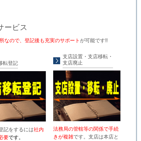
サービス
所なので、
登記後も充実のサポート
が可能です!!
支店設置・支店移転・
支店廃止
移転登記
法務局の管轄等の関係で手続
登記をするには
社内
きが複雑
です。支店は本店と
必要
です。