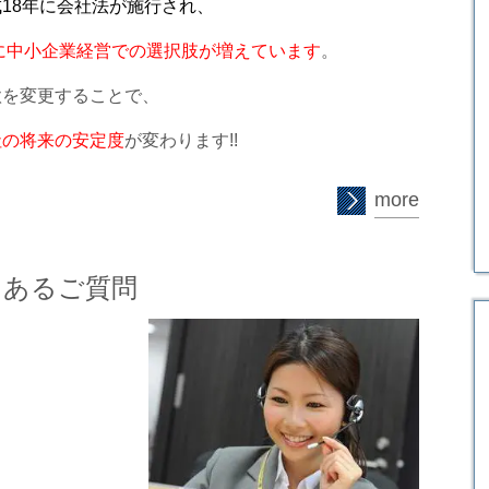
成18年に会社法が施行され、
に
中小企業経営での選択肢が増えています
。
款を変更することで、
社の将来の安定度
が変わります!!
more
くあるご質問