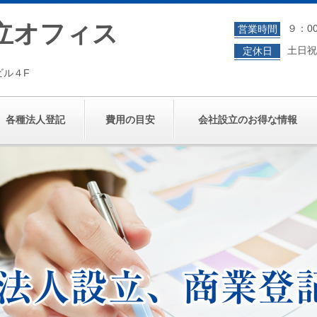
立オフィス
９：00
営業時間
土日祝
定休日
ビル４F
各種法人登記
費用の目安
会社設立のお得な情報