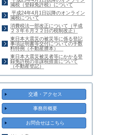
減税（登録免許税）について
平成24年4月1日以降のオンライン
減税について
消費税法一部改正について（平成
２３年６月２２日の税制改正）
東日本大震災の被災等に係る登記
事項証明書等交付についての手数
料特例（不動産謄本）
東日本大震災被災者等にかかる登
録免許税の非課税措置について
（不動産登記）
交通・アクセス
事務所概要
お問合せはこちら